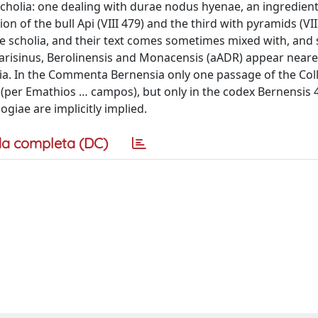
cholia: one dealing with durae nodus hyenae, an ingredient
ion of the bull Api (VIII 479) and the third with pyramids (VII
these scholia, and their text comes sometimes mixed with, an
arisinus, Berolinensis and Monacensis (aADR) appear nearer
ia. In the Commenta Bernensia only one passage of the Coll
em (per Emathios … campos), but only in the codex Bernensis 
ogiae are implicitly implied.
a completa (DC)