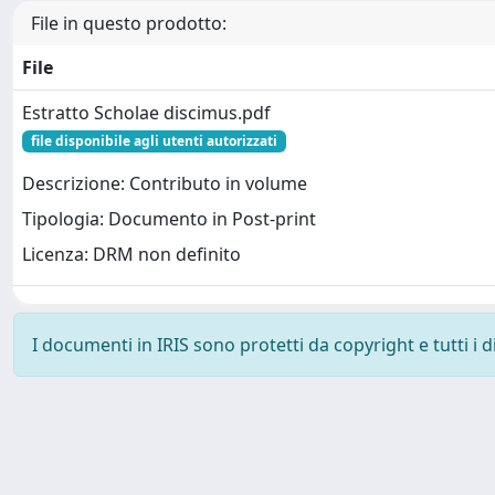
File in questo prodotto:
File
Estratto Scholae discimus.pdf
file disponibile agli utenti autorizzati
Descrizione: Contributo in volume
Tipologia: Documento in Post-print
Licenza: DRM non definito
I documenti in IRIS sono protetti da copyright e tutti i di
Powered by
IRIS
-
about IRIS
-
Utilizzo dei cookie