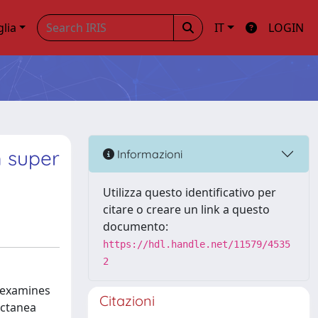
glia
IT
LOGIN
m super
Informazioni
Utilizza questo identificativo per
citare o creare un link a questo
documento:
https://hdl.handle.net/11579/4535
2
r examines
Citazioni
ectanea