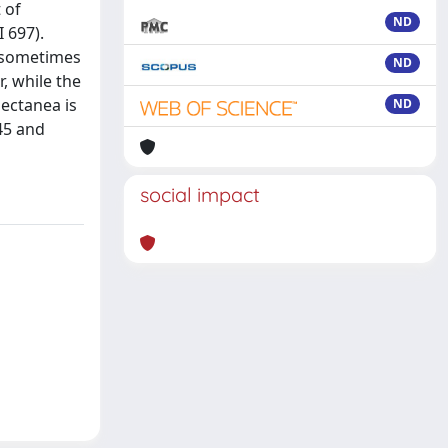
 of
ND
I 697).
d sometimes
ND
, while the
ectanea is
ND
45 and
social impact