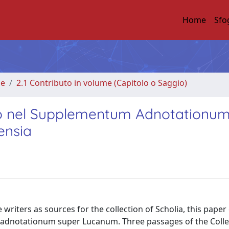
Home
Sfo
me
2.1 Contributo in volume (Capitolo o Saggio)
doro nel Supplementum Adnotationu
ensia
 writers as sources for the collection of Scholia, this pape
m adnotationum super Lucanum. Three passages of the Coll