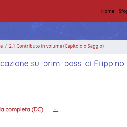
Home
Sfo
me
2.1 Contributo in volume (Capitolo o Saggio)
icazione sui primi passi di Filippino 
a completa (DC)