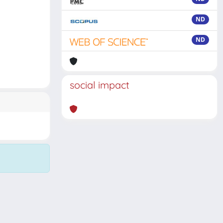
ND
ND
social impact