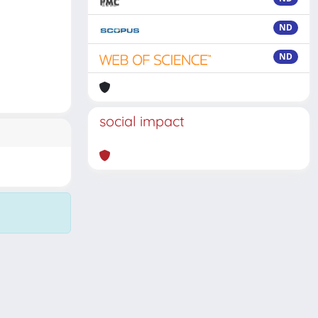
ND
ND
social impact