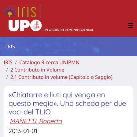
IRIS
IRIS
Catalogo Ricerca UNIPMN
2 Contributo in Volume
2.1 Contributo in volume (Capitolo o Saggio)
«Chiatarre e liuti qui venga en
questo megio». Una scheda per due
voci del TLIO
MANETTI, Roberta
2013-01-01