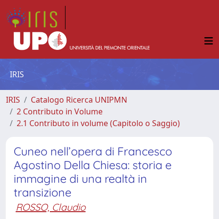
IRIS
IRIS
Catalogo Ricerca UNIPMN
2 Contributo in Volume
2.1 Contributo in volume (Capitolo o Saggio)
Cuneo nell’opera di Francesco
Agostino Della Chiesa: storia e
immagine di una realtà in
transizione
ROSSO, Claudio