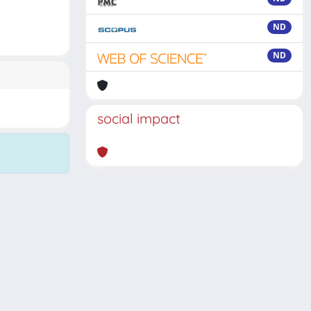
ND
ND
social impact