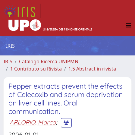
IRIS
IRIS
Catalogo Ricerca UNIPMN
1 Contributo su Rivista
1.5 Abstract in rivista
Pepper extracts prevent the effects
of Celecoxib and serum deprivation
on liver cell lines. Oral
communication.
ARLORIO, Marco
;
2006-01-01