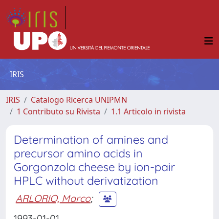
IRIS
IRIS
Catalogo Ricerca UNIPMN
1 Contributo su Rivista
1.1 Articolo in rivista
Determination of amines and
precursor amino acids in
Gorgonzola cheese by ion-pair
HPLC without derivatization
ARLORIO, Marco
;
1993-01-01