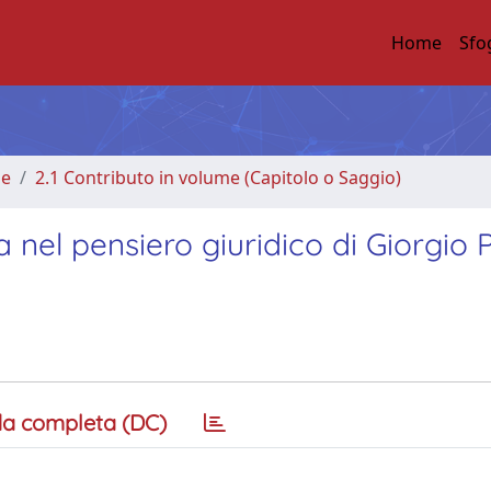
Home
Sfo
me
2.1 Contributo in volume (Capitolo o Saggio)
a nel pensiero giuridico di Giorgio 
a completa (DC)