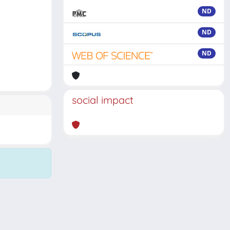
ND
ND
ND
social impact