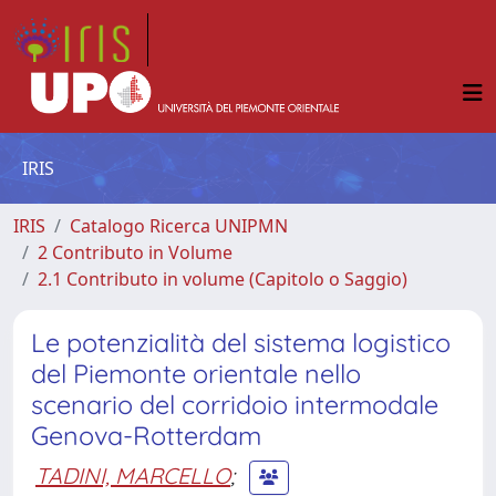
IRIS
IRIS
Catalogo Ricerca UNIPMN
2 Contributo in Volume
2.1 Contributo in volume (Capitolo o Saggio)
Le potenzialità del sistema logistico
del Piemonte orientale nello
scenario del corridoio intermodale
Genova-Rotterdam
TADINI, MARCELLO
;