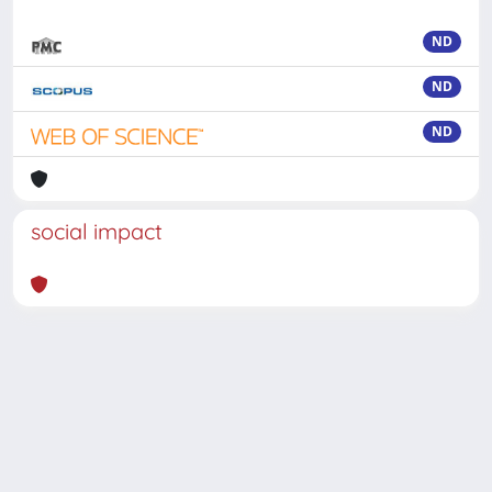
ND
ND
ND
social impact
Powered by
IRIS
-
about IRIS
-
Utilizzo dei cookie
-
Privacy
Copyright © 2026