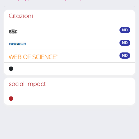
Citazioni
ND
ND
ND
social impact