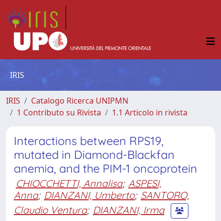
IRIS
IRIS
Catalogo Ricerca UNIPMN
1 Contributo su Rivista
1.1 Articolo in rivista
Interactions between RPS19,
mutated in Diamond-Blackfan
anemia, and the PIM-1 oncoprotein
CHIOCCHETTI, Annalisa
;
ASPESI,
Anna
;
DIANZANI, Umberto
;
SANTORO,
Claudio Ventura
;
DIANZANI, Irma