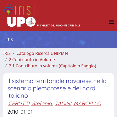
IRIS
IRIS
Catalogo Ricerca UNIPMN
2 Contributo in Volume
2.1 Contributo in volume (Capitolo o Saggio)
Il sistema territoriale novarese nello
scenario piemontese e del nord
italiano
CERUTTI, Stefania
;
TADINI, MARCELLO
2010-01-01