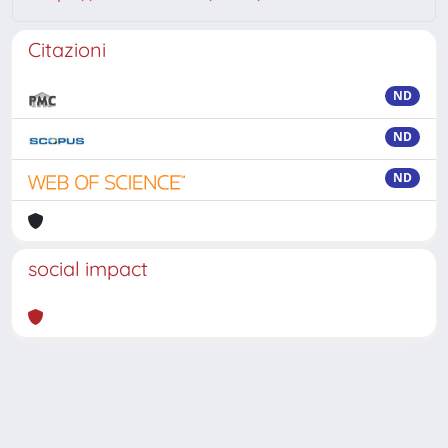
Citazioni
ND
ND
ND
social impact