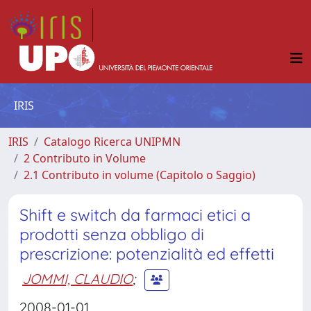
IRIS
IRIS
Catalogo Ricerca UNIPMN
2 Contributo in Volume
2.1 Contributo in volume (Capitolo o Saggio)
Shift e switch da farmaci etici a
prodotti senza obbligo di
prescrizione: potenzialità ed effetti
JOMMI, CLAUDIO
;
2008-01-01