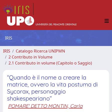
IRIS
IRIS
Catalogo Ricerca UNIPMN
2 Contributo in Volume
2.1 Contributo in volume (Capitolo o Saggio)
“Quando è il nome a creare la
matrice, ovvero la vita postuma di
Sycorax, personaggio
shakespeariano”
POMARE' DETTO MONTIN, Carla