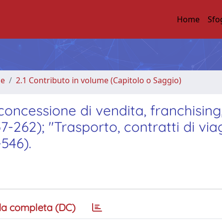
Home
Sfo
me
2.1 Contributo in volume (Capitolo o Saggio)
concessione di vendita, franchising
157-262); "Trasporto, contratti di via
-546).
a completa (DC)