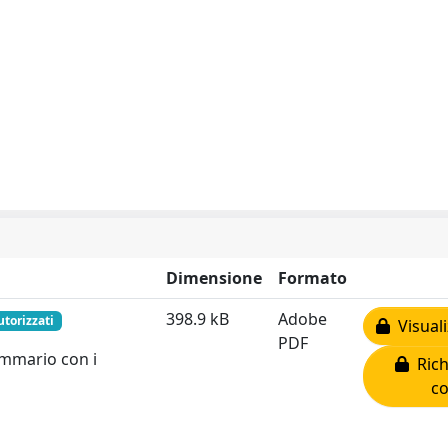
Dimensione
Formato
398.9 kB
Adobe
utorizzati
Visuali
PDF
sommario con i
Rich
co