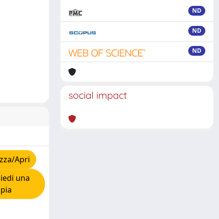
ND
ND
ND
social impact
zza/Apri
iedi una
pia