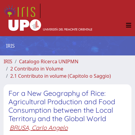
IRIS
IRIS
Catalogo Ricerca UNIPMN
2 Contributo in Volume
2.1 Contributo in volume (Capitolo o Saggio)
For a New Geography of Rice:
Agricultural Production and Food
Consumption between the Local
Territory and the Global World
BRUSA, Carlo Angelo