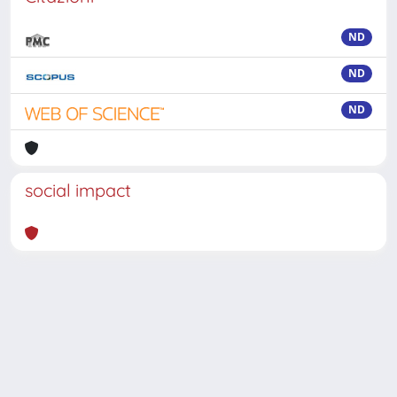
ND
ND
ND
social impact
Powered by
IRIS
-
about IRIS
-