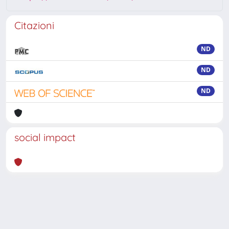
Citazioni
ND
ND
ND
social impact