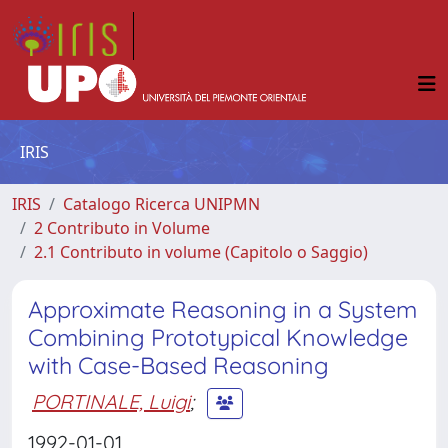
IRIS
IRIS
Catalogo Ricerca UNIPMN
2 Contributo in Volume
2.1 Contributo in volume (Capitolo o Saggio)
Approximate Reasoning in a System
Combining Prototypical Knowledge
with Case-Based Reasoning
PORTINALE, Luigi
;
1992-01-01