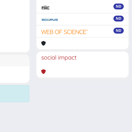
ND
ND
ND
social impact