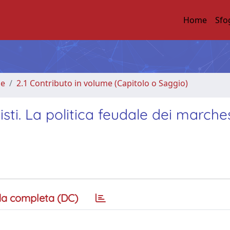
Home
Sfo
me
2.1 Contributo in volume (Capitolo o Saggio)
sti. La politica feudale dei marches
a completa (DC)