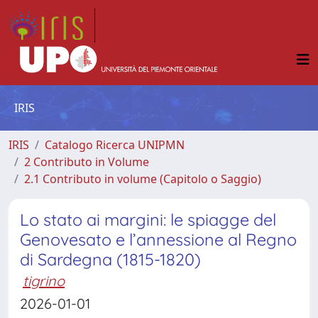
IRIS
IRIS
Catalogo Ricerca UNIPMN
2 Contributo in Volume
2.1 Contributo in volume (Capitolo o Saggio)
Lo stato ai margini: le spiagge del
Genovesato e l’annessione al Regno
di Sardegna (1815-1820)
tigrino
2026-01-01