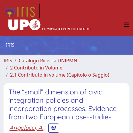
IRIS
IRIS
Catalogo Ricerca UNIPMN
2 Contributo in Volume
2.1 Contributo in volume (Capitolo o Saggio)
The “small” dimension of civic
integration policies and
incorporation processes. Evidence
from two European case-studies
Angelucci, A.
;