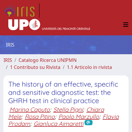
IRIS
IRIS
Catalogo Ricerca UNIPMN
1 Contributo su Rivista
1.1 Articolo in rivista
The history of an effective, specific
and sensitive diagnostic test: the
GHRH test in clinical practice
Marina Caputo
;
Stella Pigni
;
Chiara
Mele
;
Rosa Pitino
;
Paolo Marzullo
;
Flavia
Prodam
;
Gianluca Aimaretti