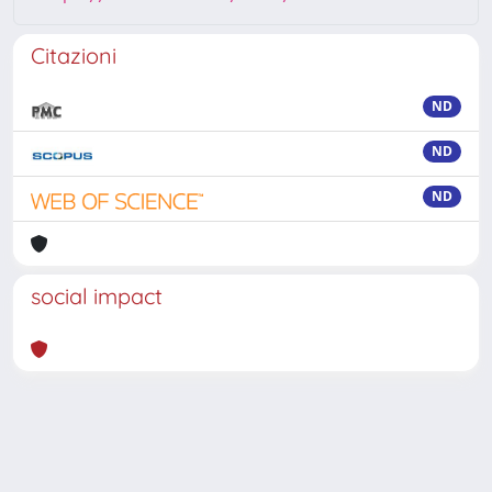
Citazioni
ND
ND
ND
social impact