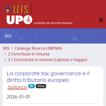
IRIS
IRIS
Catalogo Ricerca UNIPMN
2 Contributo in Volume
2.1 Contributo in volume (Capitolo o Saggio)
La corporate tax governance e il
diritto tributario europeo
ballancin
Primo
2026-01-01