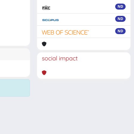
ND
ND
ND
social impact