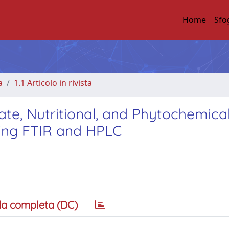
Home
Sfo
a
1.1 Articolo in rivista
te, Nutritional, and Phytochemica
sing FTIR and HPLC
a completa (DC)