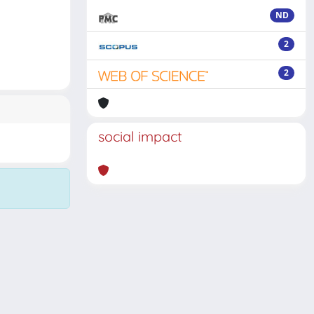
ND
2
2
social impact