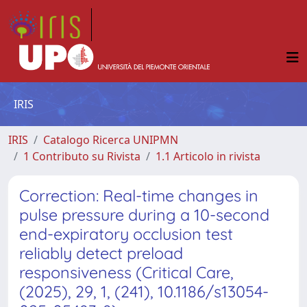
IRIS
IRIS
Catalogo Ricerca UNIPMN
1 Contributo su Rivista
1.1 Articolo in rivista
Correction: Real-time changes in
pulse pressure during a 10-second
end-expiratory occlusion test
reliably detect preload
responsiveness (Critical Care,
(2025), 29, 1, (241), 10.1186/s13054-