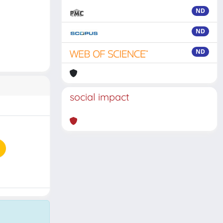
ND
ND
ND
social impact