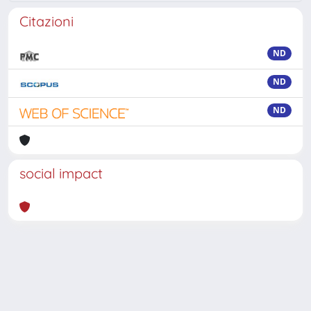
Citazioni
ND
ND
ND
social impact