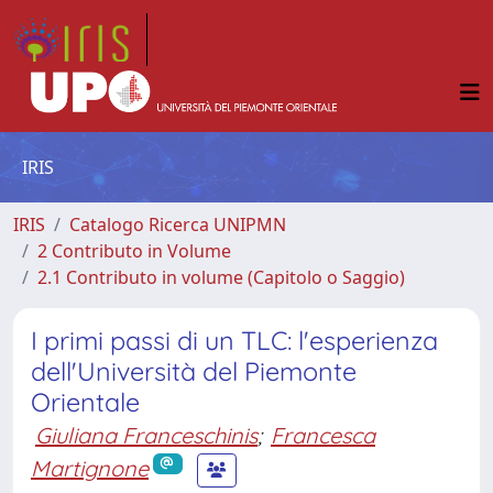
IRIS
IRIS
Catalogo Ricerca UNIPMN
2 Contributo in Volume
2.1 Contributo in volume (Capitolo o Saggio)
I primi passi di un TLC: l'esperienza
dell'Università del Piemonte
Orientale
Giuliana Franceschinis
;
Francesca
Martignone