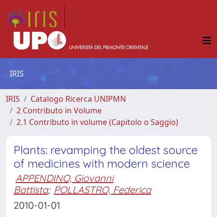
IRIS
IRIS
Catalogo Ricerca UNIPMN
2 Contributo in Volume
2.1 Contributo in volume (Capitolo o Saggio)
Plants: revamping the oldest source
of medicines with modern science
APPENDINO, Giovanni
Battista
;
POLLASTRO, Federica
2010-01-01