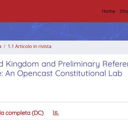
Home
Sfo
a
1.1 Articolo in rivista
d Kingdom and Preliminary Refere
e: An Opencast Constitutional Lab
a completa (DC)