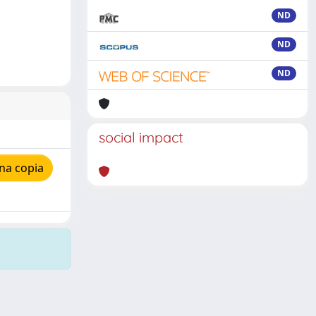
ND
ND
ND
social impact
na copia