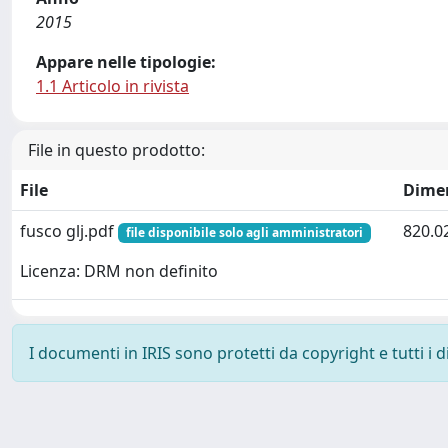
2015
Appare nelle tipologie:
1.1 Articolo in rivista
File in questo prodotto:
File
Dime
fusco glj.pdf
820.0
file disponibile solo agli amministratori
Licenza: DRM non definito
I documenti in IRIS sono protetti da copyright e tutti i di