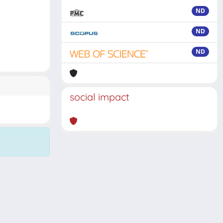
ND
ND
ND
social impact