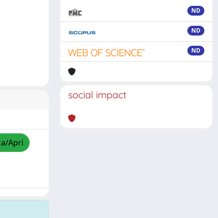
ND
ND
ND
social impact
za/Apri