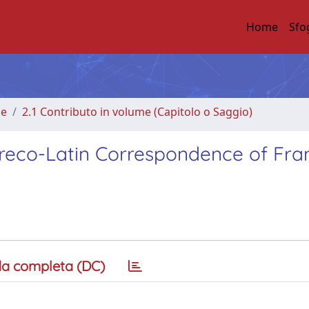
Home
Sfo
me
2.1 Contributo in volume (Capitolo o Saggio)
reco-Latin Correspondence of Fra
a completa (DC)