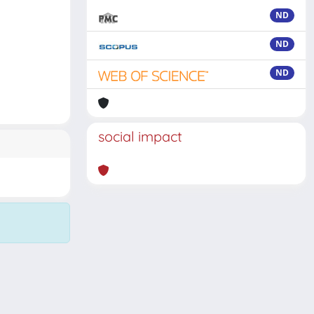
ND
ND
ND
social impact