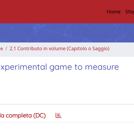
Home
Sfo
me
2.1 Contributo in volume (Capitolo o Saggio)
n experimental game to measure
a completa (DC)