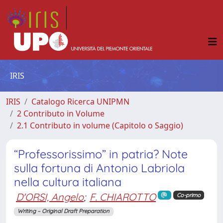
IRIS
IRIS
Catalogo Ricerca UNIPMN
2 Contributo in Volume
2.1 Contributo in volume (Capitolo o Saggio)
“Professorissimo” in patria? Note
sulla fortuna di Antonio Labriola
nella cultura italiana
D'ORSI, Angelo
;
F. CHIAROTTO
Co-primo
Writing – Original Draft Preparation