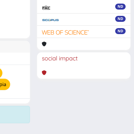
ND
ND
ND
social impact
pia