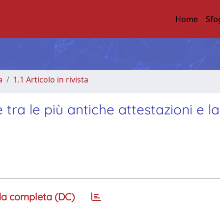
Home
Sfo
a
1.1 Articolo in rivista
 tra le più antiche attestazioni e la
a completa (DC)