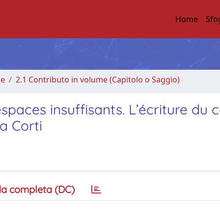
Home
Sfo
me
2.1 Contributo in volume (Capitolo o Saggio)
spaces insuffisants. L’écriture du 
a Corti
a completa (DC)