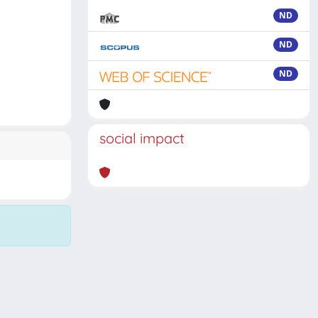
ND
ND
ND
social impact