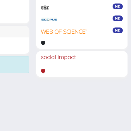
ND
ND
ND
social impact