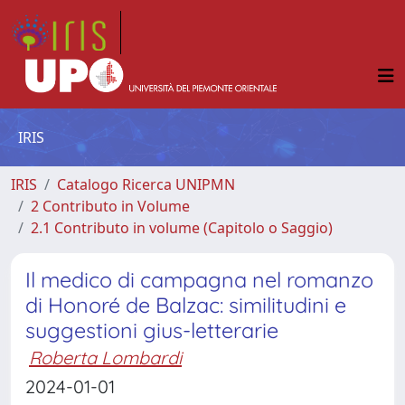
IRIS
IRIS
Catalogo Ricerca UNIPMN
2 Contributo in Volume
2.1 Contributo in volume (Capitolo o Saggio)
Il medico di campagna nel romanzo
di Honoré de Balzac: similitudini e
suggestioni gius-letterarie
Roberta Lombardi
2024-01-01