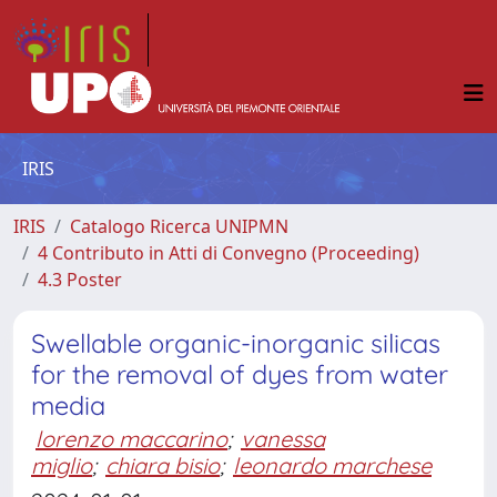
IRIS
IRIS
Catalogo Ricerca UNIPMN
4 Contributo in Atti di Convegno (Proceeding)
4.3 Poster
Swellable organic-inorganic silicas
for the removal of dyes from water
media
lorenzo maccarino
;
vanessa
miglio
;
chiara bisio
;
leonardo marchese