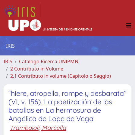
IRIS
IRIS
Catalogo Ricerca UNIPMN
2 Contributo in Volume
2.1 Contributo in volume (Capitolo o Saggio)
“hiere, atropella, rompe y desbarata”
(VI, v. 156). La poetización de las
batallas en La hermosura de
Angélica de Lope de Vega
Trambaioli, Marcella