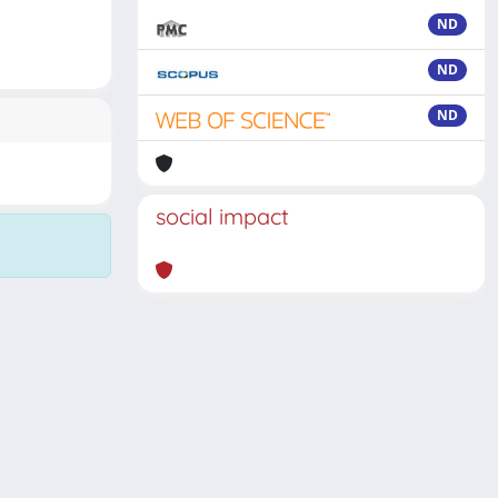
ND
ND
ND
social impact