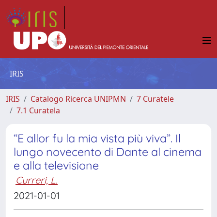
IRIS
IRIS
Catalogo Ricerca UNIPMN
7 Curatele
7.1 Curatela
“E allor fu la mia vista più viva”. Il
lungo novecento di Dante al cinema
e alla televisione
Curreri, L.
2021-01-01