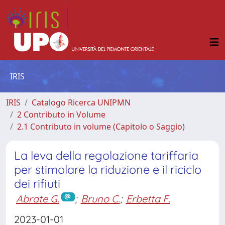
IRIS
IRIS
Catalogo Ricerca UNIPMN
2 Contributo in Volume
2.1 Contributo in volume (Capitolo o Saggio)
La leva della regolazione tariffaria
per stimolare la riduzione e il riciclo
dei rifiuti
Abrate G.
;
Bruno C.
;
Erbetta F.
2023-01-01