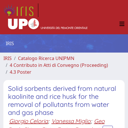
IRIS
IRIS
Catalogo Ricerca UNIPMN
4 Contributo in Atti di Convegno (Proceeding)
4.3 Poster
Solid sorbents derived from natural
kaolinite and rice husk for the
removal of pollutants from water
and gas phase
Giorgio Celoria
;
Vanessa Miglio
;
Geo