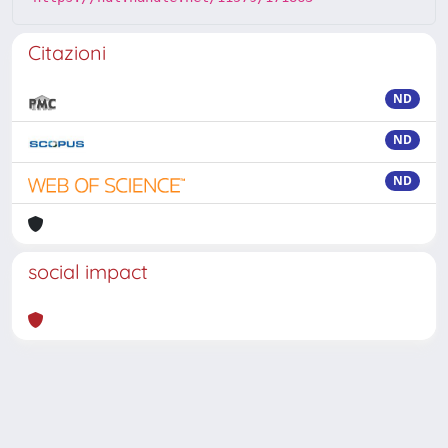
Citazioni
ND
ND
ND
social impact