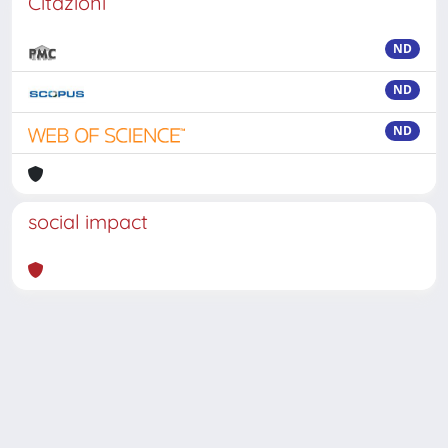
Citazioni
ND
ND
ND
social impact
Powered by
IRIS
-
about IRIS
-