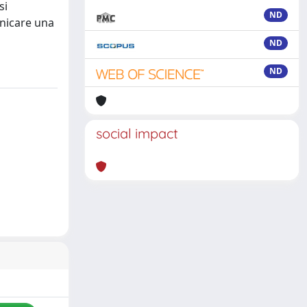
si
ND
unicare una
ND
ND
social impact