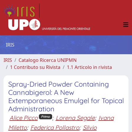
IRIS
IRIS
Catalogo Ricerca UNIPMN
1 Contributo su Rivista
1.1 Articolo in rivista
Spray-Dried Powder Containing
Cannabigerol: A New
Extemporaneous Emulgel for Topical
Administration
Alice Picco
;
Lorena Segale
;
Ivana
Primo
Miletto
;
Federica Pollastro
;
Silvio